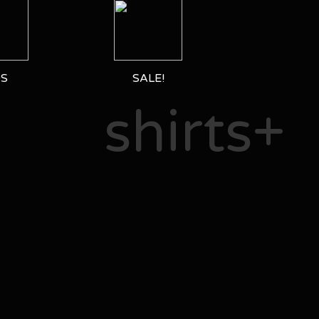
DS
SALE!
shirts+